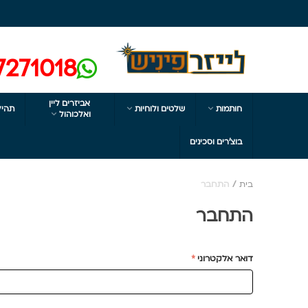
7271018
אביזרים ליין


חותמות
שלטים ולוחיות
תהיל

ואלכוהול
בוצ'רים וסכינים
בית
/
התחבר
התחבר
דואר אלקטרוני