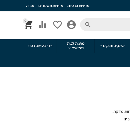
מדיניות פרטיות
מדיניות משלוחים
עזרה
0





מתנות לבית

ארנקים ותיקים
רדיו בעיצוב רטרו

ולמשרד
חות מדקה.
ות!