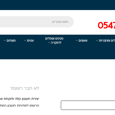
054
מגינים ופסלים




ים ומחברות
שעונים
עטים
מצתים

להוקרה
לא חבר רשום?
יצירת חשבון קלה ולוקחת פ
הרשמו לפתיחת חשבון המתנ