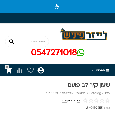

0547271018
0






תפריט
שעון קיר לב פועם
בית
/
Catalog
/
מתנות וגאדג'טים
/
שעונים
/
כתוב ביקורת
קוד:
J-10139255