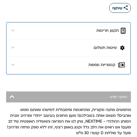
share
שיתוף
תקנון חריטות
שיטות תשלום
קטגוריות נוספות
תיאור מלא
מחפשים מתנה מקורית, מתחוכמת וסימבולית למישהו שאתם ממש
אוהבים? מצאנו אותה בשבילכם! שעון מחוגים בעיצוב ייחודי ומרהיב מבית
המותג ההולנדי - NEXTIME, נותן לנו את המראה והאשליה האופטית של לב
פועם! אנו רואים את הלב גדל וקטן באופן רציף, זהו ללא ספק מחזה מרהיב!
פועל על סוללות D קוטר: 30 ס"מ