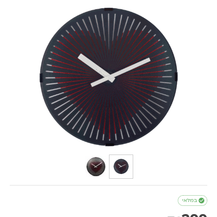

במלאי