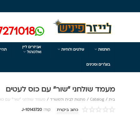
7271018
אביזרים ליין


חותמות
שלטים ולוחיות
תהיל

ואלכוהול
בוצ'רים וסכינים
מעמד שולחני "שור" עם כוס לעטים
בית
/
Catalog
/
מתנות לבית ולמשרד
/
מעמד שולחני "שור" עם כו
כתוב ביקורת
קוד:
J-10143720