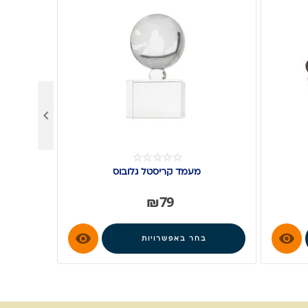

מעמד קריסטל גלובוס
₪
79


בחר באפשרויות
ב