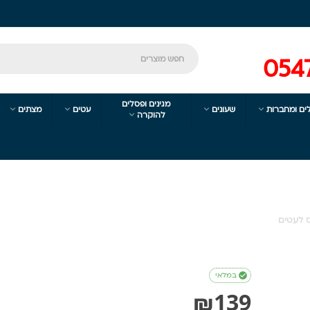
054
מגינים ופסלים




ים ומחברות
שעונים
עטים
מצתים

להוקרה
ס לעטים

במלאי
₪
139