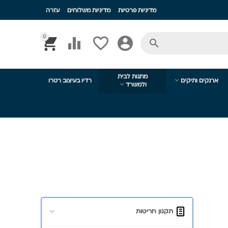
מדיניות פרטיות
מדיניות משלוחים
עזרה
0





מתנות לבית

ארנקים ותיקים
רדיו בעיצוב רטרו

ולמשרד
תקנון חריטות