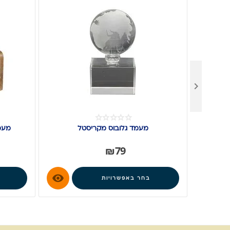

מעמד גלובוס מקריסטל
מעמ
₪
79

בחר באפשרויות