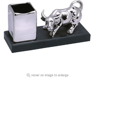

Hover on image to enlarge