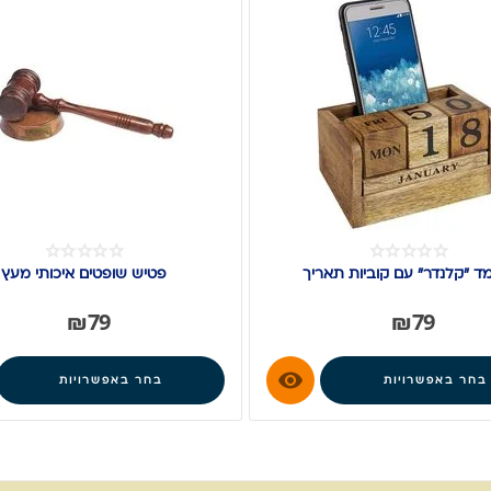
ד "קלנדר" עם קוביות תאריך
פטיש שופטים איכותי מעץ
₪
79
₪
79

בחר באפשרויות
בחר באפשרויות