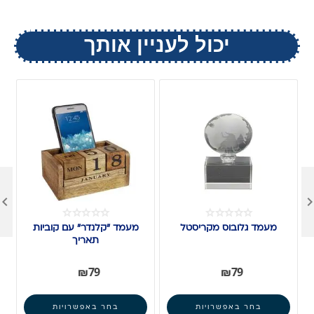
יכול לעניין אותך

מעמד גלובוס מקריסטל
מעמד "קלנדר" עם קוביות
תאריך
₪
79
₪
79
בחר באפשרויות
בחר באפשרויות