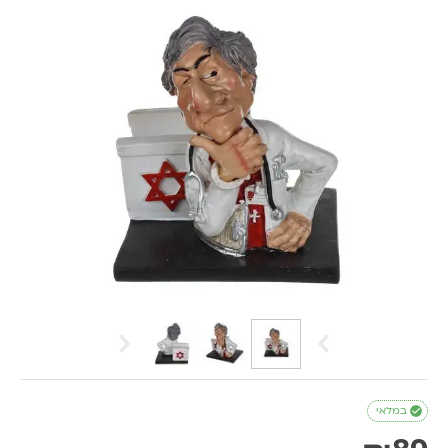

במלאי