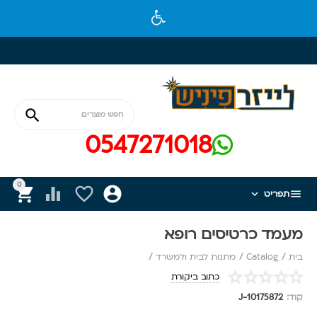

0547271018
0






תפריט
מעמד כרטיסים רופא
בית
/
Catalog
/
מתנות לבית ולמשרד
/
כתוב ביקורת
קוד:
J-10175872