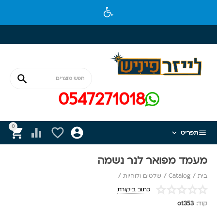

0547271018
0






תפריט
מעמד מפואר לנר נשמה
בית
/
Catalog
/
שלטים ולוחיות
/
כתוב ביקורת
קוד:
ot353