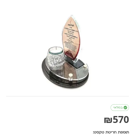

במלאי
₪
570
תוספת חריטת טקסט: