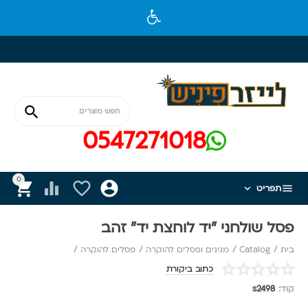

0547271018
0






תפריט
פסל שולחני "יד לוחצת יד" זהב
בית
/
Catalog
/
מגינים ופסלים להוקרה
/
פסלים להוקרה
/
כתוב ביקורת
קוד:
s2498