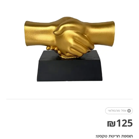

אזל מהמלאי
₪
125
תוספת חריטת טקסט: