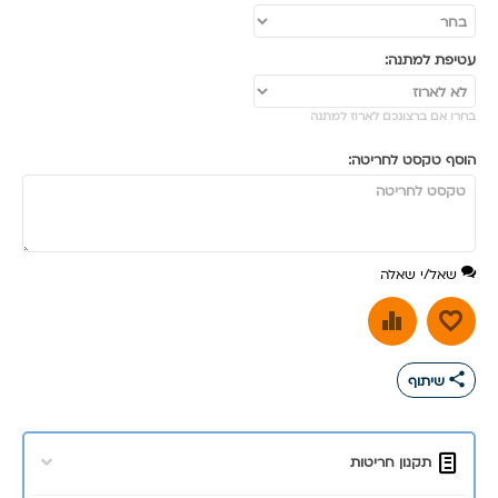
עטיפת למתנה:
בחרו אם ברצונכם לארוז למתנה
הוסף טקסט לחריטה:
שאל/י שאלה
share
שיתוף
תקנון חריטות