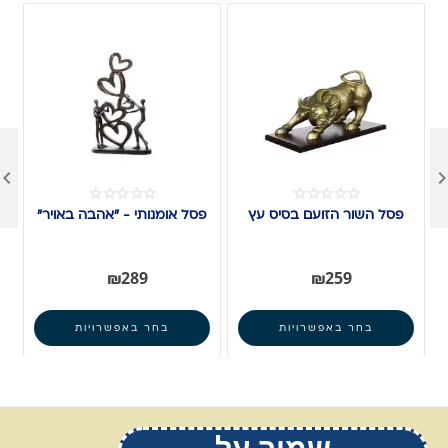

פסל השור הזועם בסיס עץ
פסל אומנותי - "אהבה באויר"
₪
289
₪
259
בחר באפשרויות
בחר באפשרויות
שמור על