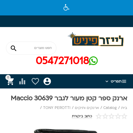

0547271018
0






תפריט
ארנק ספר קטן מעור לגבר Maccio 30639
בית
/
Catalog
/
ארנקים ותיקים
/
TONY PEROTTI
/
כתוב ביקורת