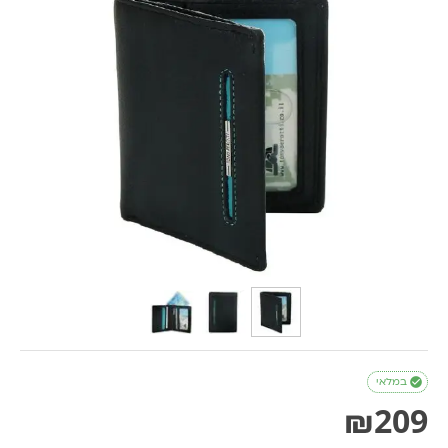

במלאי
₪
209