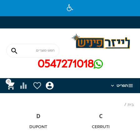

0547271018
0






תפריט
בית
/
D
C
DUPONT
CERRUTI