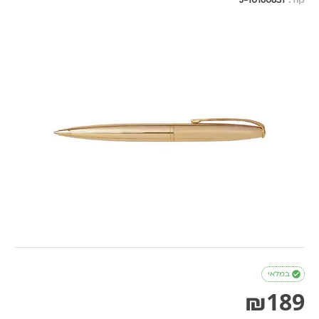
קוד:
J-10160831

במלאי
₪
189