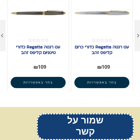

עט רגטה Regatta כדורי כרום
עט רגטה Regatta כדורי
קליפס זהב
טיטניום קליפס זהב
₪
109
₪
109
בחר באפשרויות
בחר באפשרויות
שמור על
קשר