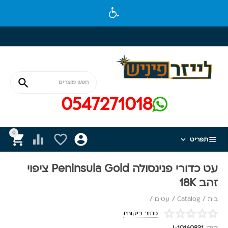

0547271018
0






תפריט
עט כדורי פנינסולה Peninsula Gold ציפוי
זהב 18K
בית
/
Catalog
/
עטים
/
כתוב ביקורת