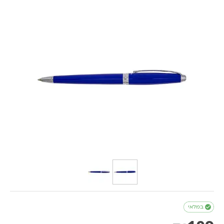

במלאי