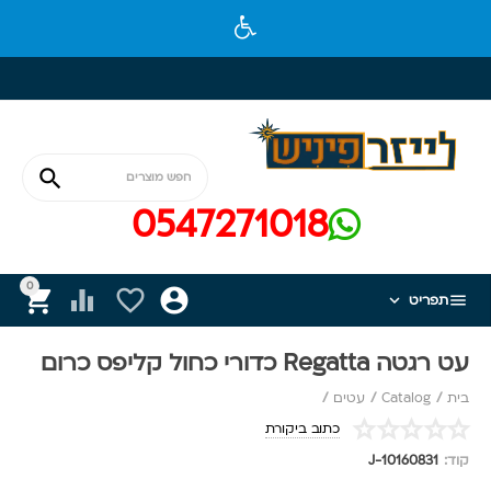

0547271018
0






תפריט
עט רגטה Regatta כדורי כחול קליפס כרום
בית
/
Catalog
/
עטים
/
כתוב ביקורת
קוד:
J-10160831