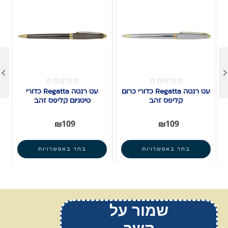

עט רגטה Regatta כדורי כרום
עט רגטה Regatta כדורי
קליפס זהב
טיטניום קליפס זהב
₪
109
₪
109
בחר באפשרויות
בחר באפשרויות
שמור על