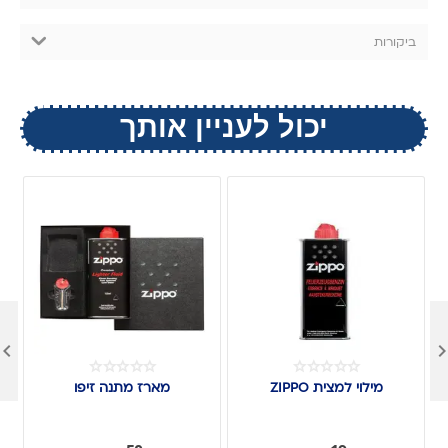
ביקורות
יכול לעניין אותך

מילוי למצית ZIPPO
מארז מתנה זיפו