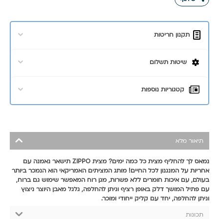
תקנון חריטות
שיטות תשלום
קטגוריות נוספות
תיאור מלא
נמאס לך להחליף מצית כל כמה ימים? מצית ZIPPO תישאר נאמנה עם
אחריות על המנגנון לכל החיים! מותג המציתים האמריקאי הוא הנמכר ביותר
בעולם, עם איכות חומרים ללא פשרות, מגן רוח המאפשר שימוש גם ברוח,
עם פתיל המושך דלק באופן רציף וניתן להחלפה, גלגל מאבן היוצר ניצוץ
וניתן להחלפה, יחד עם קליק ייחודי ומוכר.
תכונות