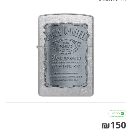
קוד:
J-10159772

במלאי
₪
150