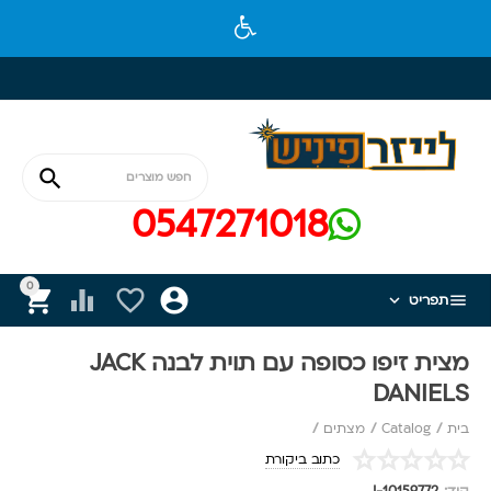

0547271018
0






תפריט
מצית זיפו כסופה עם תוית לבנה JACK
DANIELS
בית
/
Catalog
/
מצתים
/
כתוב ביקורת