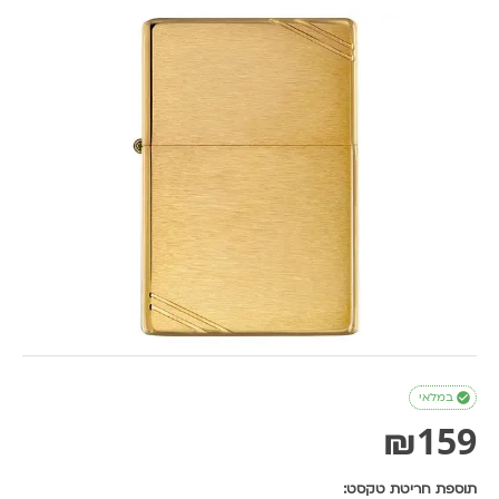

במלאי
₪
159
תוספת חריטת טקסט: