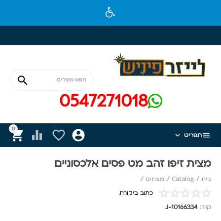

0547271018
0






תפריט
מצית זיפו זהב מט פסים אלכסוניים
בית
/
Catalog
/
מצתים
/
כתוב ביקורת
קוד:
J-10166334