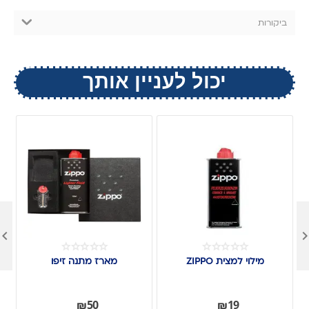
ביקורות
יכול לעניין אותך

מילוי למצית ZIPPO
מארז מתנה זיפו
₪
50
₪
19