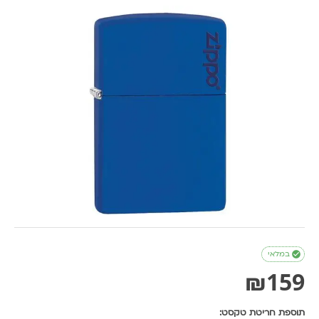

במלאי
₪
159
תוספת חריטת טקסט: