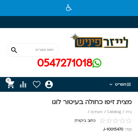

0547271018
0






תפריט
מצית זיפו כחולה בעיטור לוגו
בית
/
Catalog
/
מצתים
/
כתוב ביקורת
קוד:
J-10015470