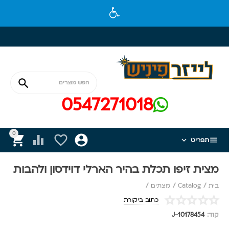

0547271018
0






תפריט
מצית זיפו תכלת בהיר הארלי דוידסון ולהבות
בית
/
Catalog
/
מצתים
/
כתוב ביקורת
קוד:
J-10178454