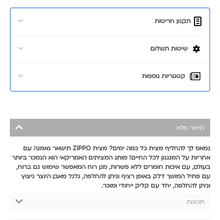
תקנון חריטות
שיטות תשלום
קטגוריות נוספות
תיאור מלא
נמאס לך להחליף מצית כל כמה ימים? מצית ZIPPO תישאר נאמנה עם
אחריות על המנגנון לכל החיים! מותג המציתים האמריקאי הוא הנמכר ביותר
בעולם, עם איכות חומרים ללא פשרות, מגן רוח המאפשר שימוש גם ברוח,
עם פתיל המושך דלק באופן רציף וניתן להחלפה, גלגל מאבן היוצר ניצוץ
וניתן להחלפה, יחד עם קליק ייחודי ומוכר.
תכונות