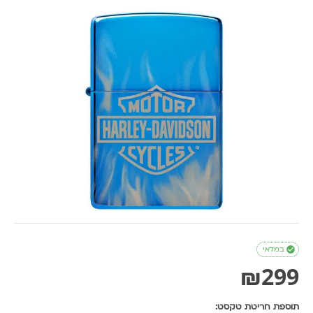

במלאי
₪
299
תוספת חריטת טקסט: