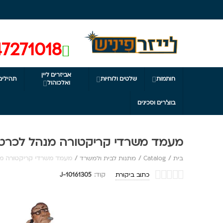
7271018
אביזרים ליין
חותמות
שלטים ולוחיות
תהילים


ואלכוהול

בוצ'רים וסכינים
מעמד משרדי קריקטורה מנהל לכרטי
בית
/
Catalog
/
מתנות לבית ולמשרד
/
מעמד משרדי קריקטורה מנ
כתוב ביקורת
קוד:
J-10161305