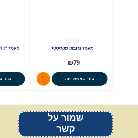
מעמד גלובוס מקריסטל
מעמד "קלנד
₪
79

בחר באפשרויות
בחר בא
שמור על
קשר