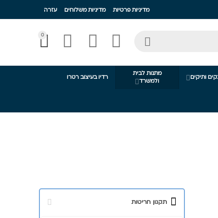
מדיניות פרטיות
מדיניות משלוחים
עזרה

0




מתנות לבית
קים ותיקים
רדיו בעיצוב רטרו

ולמשרד

תקנון חריטות