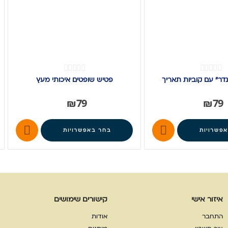
ר" עם קוביות תאריך
פטיש שופטים איכותי מעץ
₪
79
₪
79


פשרויות
בחר באפשרויות
איזור אישי
קישורים שימושים
התחבר
אודות