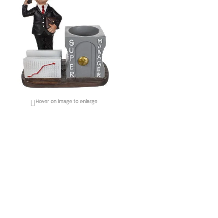

Hover on image to enlarge