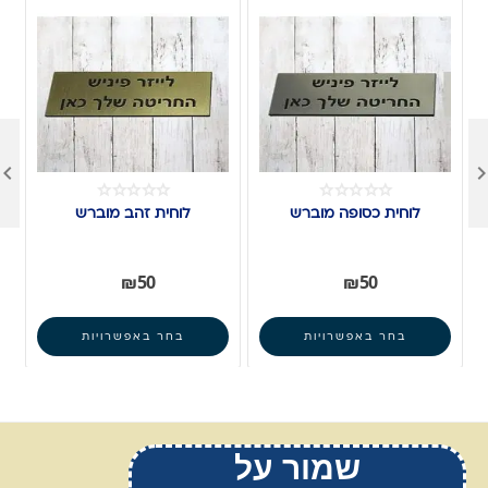

לוחית כסופה מוברש
לוחית זהב מוברש
₪
50
₪
50
בחר באפשרויות
בחר באפשרויות
שמור על