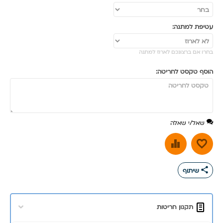
עטיפת למתנה:
בחרו אם ברצונכם לארוז למתנה
הוסף טקסט לחריטה:
שאל/י שאלה
share
שיתוף
תקנון חריטות