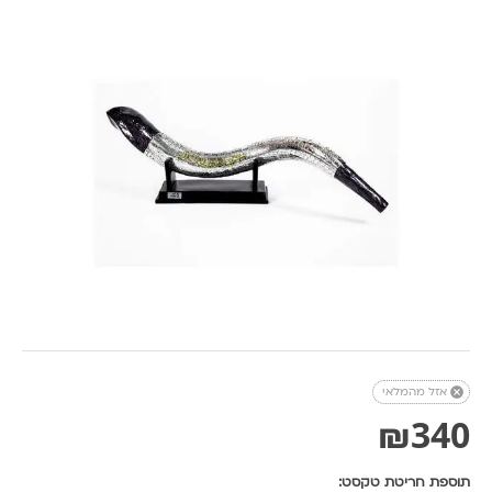

אזל מהמלאי
₪
340
תוספת חריטת טקסט: