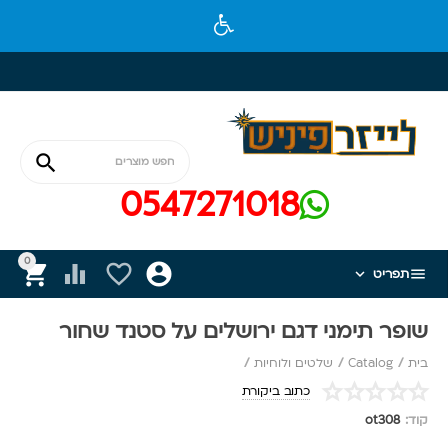

0547271018
0






תפריט
שופר תימני דגם ירושלים על סטנד שחור
בית
/
Catalog
/
שלטים ולוחיות
/
כתוב ביקורת
קוד:
ot308