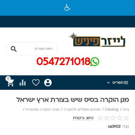

0547271018
0






תפריט
מגן הוקרה בסיס שיש בצורת ארץ ישראל
בית
/
Catalog
/
מגינים ופסלים להוקרה
/
מגיני הוקרה מזכוכית
/
כתוב ביקורת
קוד:
za3902