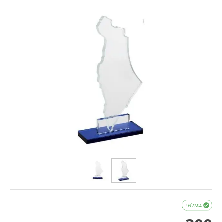

במלאי