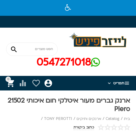

0547271018
0






תפריט
ארנק גברים מעור איטלקי חום איכותי 21502
Piero
בית
/
Catalog
/
ארנקים ותיקים
/
TONY PEROTTI
/
כתוב ביקורת