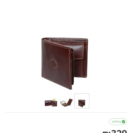

במלאי