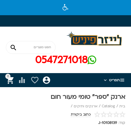

0547271018
0






תפריט
ארנק "ספר" טומי מעור חום
בית
/
Catalog
/
ארנקים ותיקים
/
כתוב ביקורת
קוד:
J-10108139