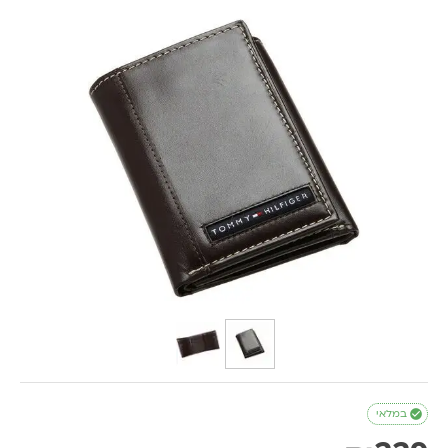

במלאי