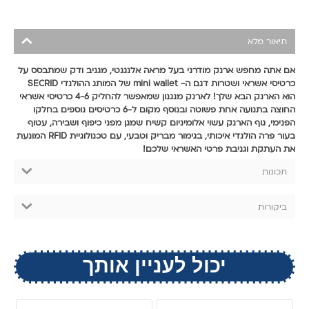
תיאור מלא
אם אתה מחפש ארנק מודרני בעל מראה אלנגנטי, מגניב ודק שמתבסס על
כרטיסי אשראי ושטרות דגם ה- mini wallet של המותג ההולנדי SECRID
הוא הארנק הבא שלך! לארנק מנגנון שמאפשר להחליק 4-6 כרטיסי אשראי
החוצה בתנועה אחת פשוטה ובנוסף מקום ל-6 כרטיסים נוספים בחלקו
הפנימי, גוף הארנק עשוי אלומיניום קשיח שמגן מפני כיפוף ושבירה, עטוף
בעור פרה הולנדי איכותי, בגימור מבריק וטבעי, עם טכנולוגיית RFID המונעת
את העתקת וגניבת פרטי האשראי שלכם!
תכונות
ביקורות
יכול לעניין אותך