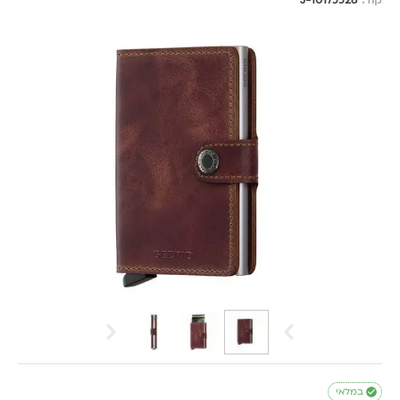
קוד:
J-10175528

במלאי