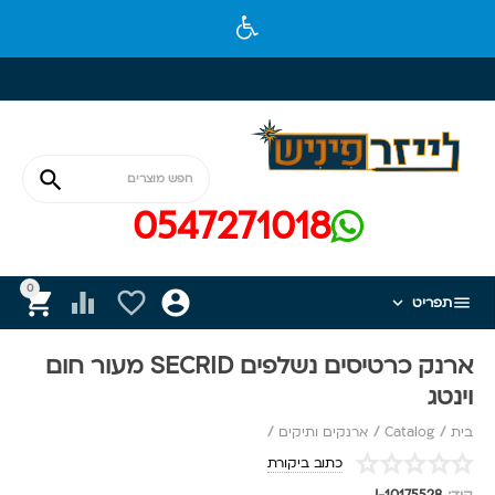

0547271018
0






תפריט
ארנק כרטיסים נשלפים SECRID מעור חום
וינטג
בית
/
Catalog
/
ארנקים ותיקים
/
כתוב ביקורת